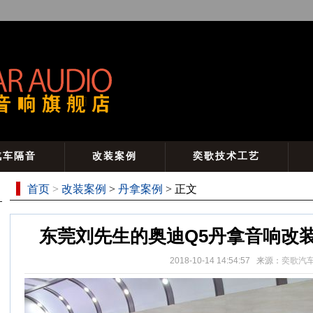
汽车隔音
改装案例
奕歌技术工艺
首页
>
改装案例
>
丹拿案例
> 正文
东莞刘先生的奥迪Q5丹拿音响改
2018-10-14 14:54:57 来源：
奕歌汽