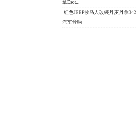
拿Esot...
红色JEEP牧马人改装丹麦丹拿342
汽车音响