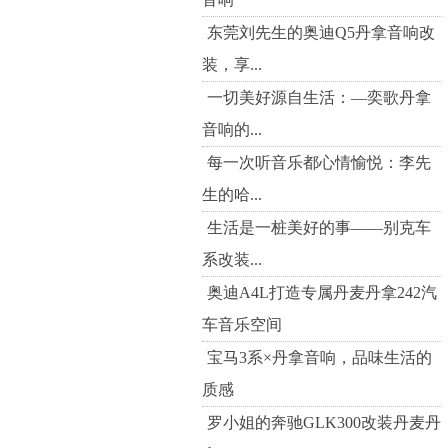
东莞刘先生的奥迪Q5丹拿音响改
装，享...
一切美好源自生活：—奕歌丹拿
音响的...
每一次听音乐都心情愉悦：李先
生的哈...
生活是一桩美好的事——别克车
系改装...
奥迪A4L打造专属丹麦丹拿242汽
车音乐空间
宝马3系×丹拿音响，品味生活的
质感
罗小姐的奔驰GLK300改装丹麦丹